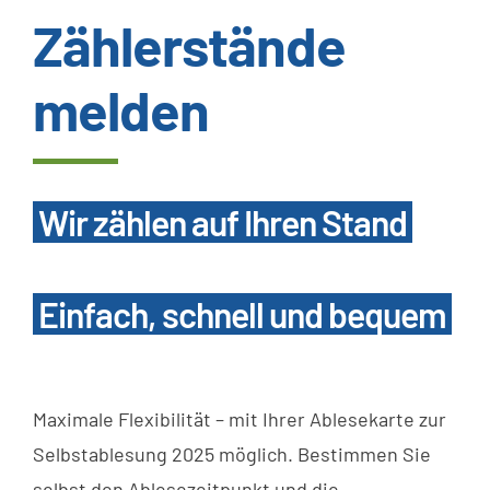
Zählerstände
Wissenswertes
melden
Kundenservice
Satzungen
Wir zählen auf Ihren Stand
SUCHE
NACH:
Einfach, schnell und bequem
Maximale Flexibilität – mit Ihrer Ablesekarte zur
Selbstablesung 2025 möglich. Bestimmen Sie
selbst den Ablesezeitpunkt und die