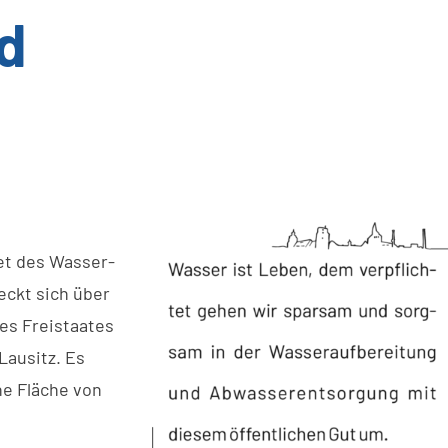
d
et des Wasser-
ckt sich über
es Freistaates
Lausitz. Es
ne Fläche von