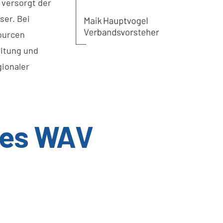
 versorgt der
ser. Bei
ourcen
eitung und
ionaler
 des WAV