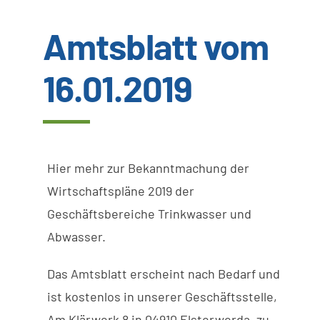
Amtsblatt vom
Wissenswertes
16.01.2019
Kundenservice
Satzungen
Hier mehr zur Bekanntmachung der
SUCHE
Wirtschaftspläne 2019 der
NACH:
Geschäftsbereiche Trinkwasser und
Abwasser.
Das
Amtsblatt
erscheint
nach
Bedarf
und
ist
kostenlos
in
unserer
Geschäftsstelle
,
Am
Klärwerk
8 in
04910
Elsterwerda,
zu