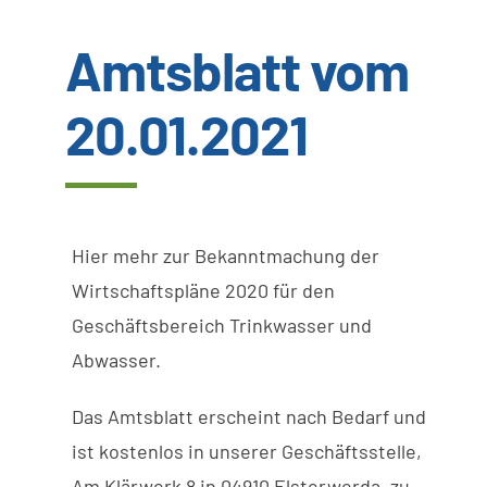
Amtsblatt vom
Wissenswertes
20.01.2021
Kundenservice
Satzungen
Hier mehr zur Bekanntmachung der
SUCHE
Wirtschaftspläne 2020 für den
NACH:
Geschäftsbereich Trinkwasser und
Abwasser.
Das
Amtsblatt
erscheint
nach
Bedarf
und
ist
kostenlos
in
unserer
Geschäftsstelle
,
Am
Klärwerk
8 in
04910
Elsterwerda,
zu