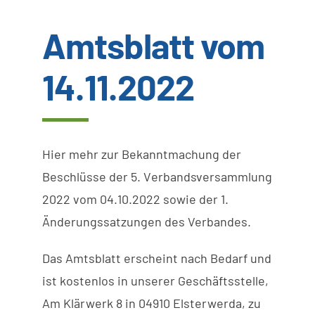
Amtsblatt vom
Wissenswertes
14.11.2022
Kundenservice
Satzungen
Hier mehr zur Bekanntmachung der
SUCHE
Beschlüsse der 5. V
erbandsversammlung
NACH:
2022 vom 04.10.2022 sowie der 1.
Änderungssatzungen des Verbandes.
Das
Amtsblatt
erscheint
nach
Bedarf
und
ist
kostenlos
in
unserer
Geschäftsstelle
,
Am
Klärwerk
8 in
04910
Elsterwerda,
zu