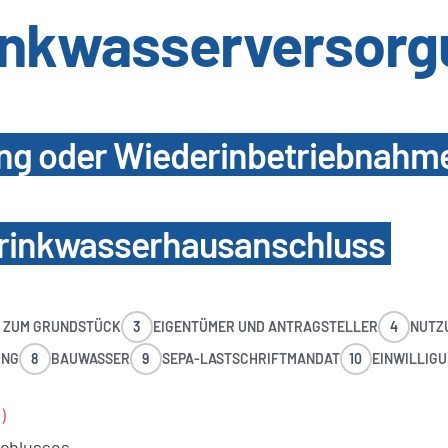
inkwasserversorg
ng oder Wiederinbetriebnahm
rinkwasserhausanschluss
 ZUM GRUNDSTÜCK
3
EIGENTÜMER UND ANTRAGSTELLER
4
NUTZ
UNG
8
BAUWASSER
9
SEPA-LASTSCHRIFTMANDAT
10
EINWILLIG
)
chlusses