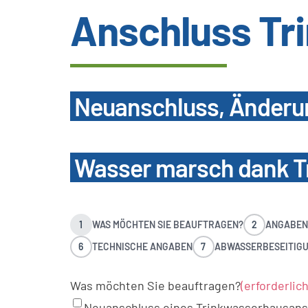
Anschluss Tr
Neuanschluss, Änderu
Wasser marsch dank T
1
WAS MÖCHTEN SIE BEAUFTRAGEN?
2
ANGABEN
6
TECHNISCHE ANGABEN
7
ABWASSERBESEITIG
Was möchten Sie beauftragen?
(erforderlich
Neuanschluss eines Trinkwasserhausans