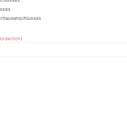
usses
erhausanschlusses
forderlich)