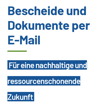
Bescheide und
Wissenswertes
Dokumente per
Kundenservice
E-Mail
Satzungen
SUCHE
Für eine nachhaltige und
NACH:
ressourcenschonende
Zukunft