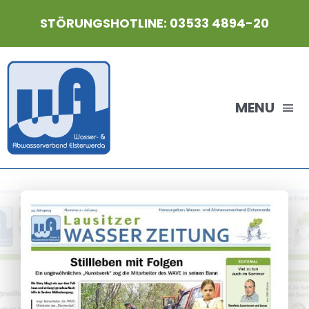
Zum
STÖRUNGSHOTLINE: 03533 4894-20
Inhalt
springen
MENU
HOME
Der WAVE
Aktuelles
Gebühren