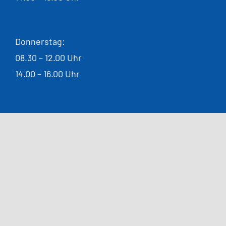
Donnerstag:
08.30 – 12.00 Uhr
14.00 – 16.00 Uhr
Alle Rechte vorbehalten © 2026 |
Impressum
|
Datenschutzerklärung
|
Cookie Einstellungen
|
Allgemeine
Einkaufsbedingungen