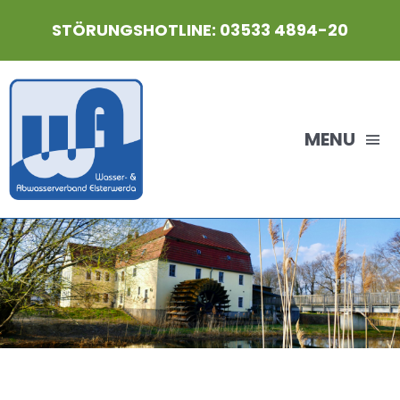
Zum
STÖRUNGSHOTLINE: 03533 4894-20
Inhalt
springen
MENU
HOME
Der WAVE
Aktuelles
Gebühren