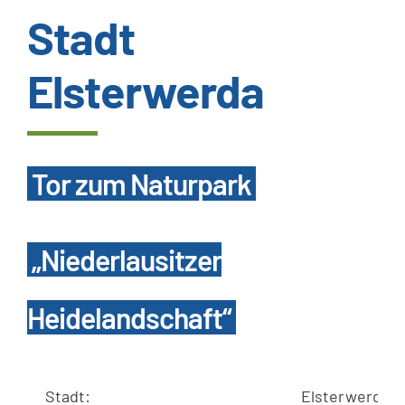
Stadt
Wissenswertes
Elsterwerda
Kundenservice
Satzungen
Tor zum Naturpark
SUCHE
NACH:
„Niederlausitzer
Heidelandschaft“
Stadt:
Elsterwerda m