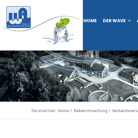
Zum
Inhalt
HOME
DER WAVE
springen
Sie sind hier:
Home
Bekanntmachung
Verbandsvers