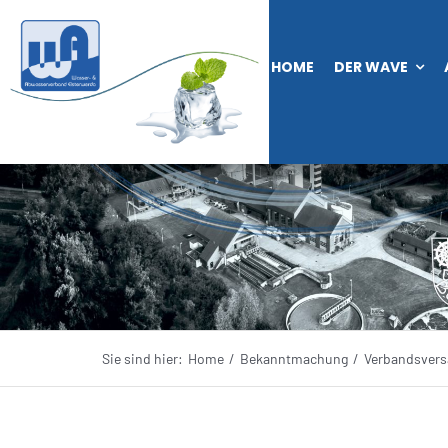
Zum
Inhalt
HOME
DER WAVE
springen
Sie sind hier:
Home
Bekanntmachung
Verbandsvers