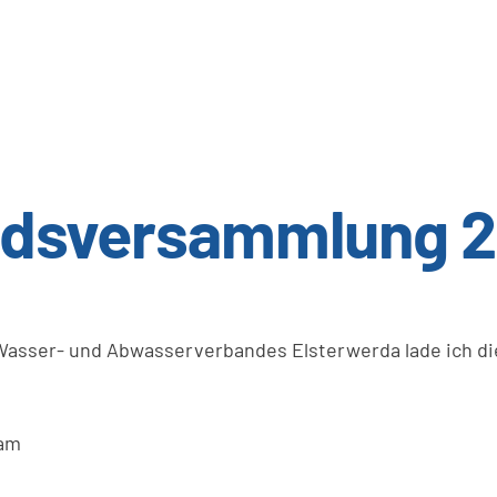
andsversammlung 
asser- und Abwasserverbandes Elsterwerda lade ich di
 am