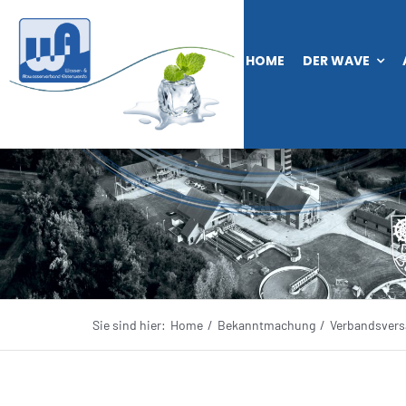
Zum
Inhalt
HOME
DER WAVE
springen
Sie sind hier:
Home
Bekanntmachung
Verbandsver