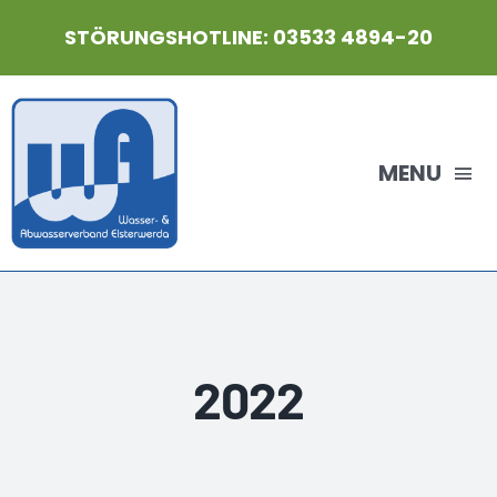
Zum
STÖRUNGSHOTLINE: 03533 4894-20
Inhalt
springen
MENU
HOME
Der WAVE
2022
Aktuelles
Gebühren