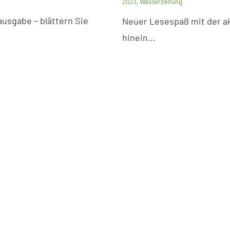
2023
,
Wasserzeitung
usgabe – blättern Sie
Neuer Lesespaß mit der ak
hinein…